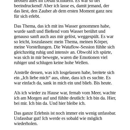
liebsten alles im Detail schildern. Es war so tief
beeindruckend! Aber ich lasse es, damit jemand, der
das liest, den Zauber ab dem ersten Moment ganz neu
für sich erlebt.
Das Thema, das ich mit ins Wasser genommen habe,
wurde sanft und fließend vom Wasser berührt und
genauso sanft auch aus mir gelöst, weggespült. Es war
so leicht, loszulassen: mein Thema, meinen Körper,
meine Vorstellungen. Die Wataflow-Session fühlte sich
gleichzeitig ruhig und intensiv an. Obwohl ich spürte,
was sich in mir bewegte, waren die Emotionen viel
ruhiger und schlugen keine hohe Wellen.
Anstelle dessen, was ich losgelassen habe, breitete sich
ein „Ich liebe mich“ aus, ohne, dass ich es suchte. Es
war einfach da, sank in mich ein und blieb. Bis heute.
Als ich wieder zu Hause war, fernab vom Meer, wachte
ich am Morgen auf und fühlte deutlich: Ich bin da. Hier,
bei mir. Ich bin da. Und hier bleibe ich.
Das ganze Erlebnis ist noch immer ein wenig unfassbar.
Unfassbar gut! Ich werde es sobald wie möglich
wiederholen.