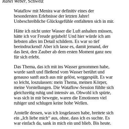
Rahel Weber
, Schweiz
Wataflow mit Menira war definitiv eines der
besondersten Erlebnisse der letzten Jahre!
Unbeschreibliche Glücksgefühle entfalteten sich in mir.
Hätte ich nicht unter Wasser die Luft anhalten müssen,
hätte ich vor Freude gejubelt! Und hier würde ich am
liebsten alles im Detail schildern. Es war so tief
beeindruckend! Aber ich lasse es, damit jemand, der
das liest, den Zauber ab dem ersten Moment ganz neu
für sich erlebt.
Das Thema, das ich mit ins Wasser genommen habe,
wurde sanft und fließend vom Wasser berührt und
genauso sanft auch aus mir gelöst, weggespült. Es war
so leicht, loszulassen: mein Thema, meinen Körper,
meine Vorstellungen. Die Wataflow-Session fühlte sich
gleichzeitig ruhig und intensiv an. Obwohl ich spürte,
was sich in mir bewegte, waren die Emotionen viel
ruhiger und schlugen keine hohe Wellen.
Anstelle dessen, was ich losgelassen habe, breitete sich
ein „Ich liebe mich“ aus, ohne, dass ich es suchte. Es
war einfach da, sank in mich ein und blieb. Bis heute.